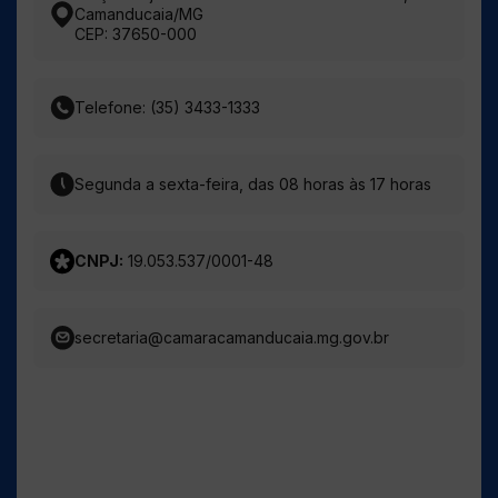
Camanducaia/MG
CEP: 37650-000
Telefone: (35) 3433-1333
Segunda a sexta-feira, das 08 horas às 17 horas
CNPJ:
19.053.537/0001-48
secretaria@camaracamanducaia.mg.gov.br