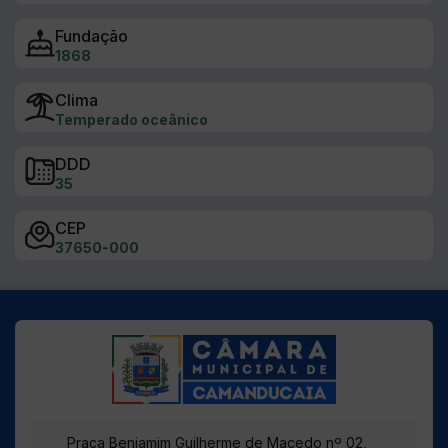
DDD
35
CEP
37650-000
Praça Benjamim Guilherme de Macedo nº 02,