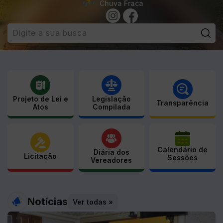
Chuva Fraca
Pe
Projeto de Lei e
Legislação
Transparência
Atos
Compilada
Calendário de
Diária dos
Licitação
Sessões
Vereadores
Notícias
Ver todas »