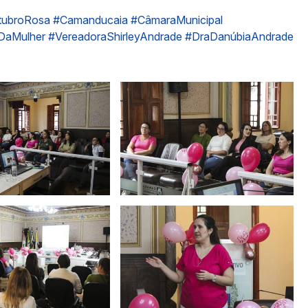
tubroRosa
#Camanducaia
#CâmaraMunicipal
DaMulher
#VereadoraShirleyAndrade
#DraDanúbiaAndrade