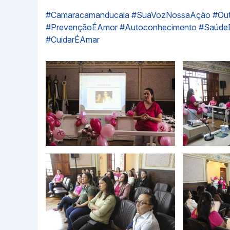
#Camaracamanducaia
#SuaVozNossaAção
#Ou
#PrevençãoÉAmor
#Autoconhecimento
#Saúde
#CuidarÉAmar