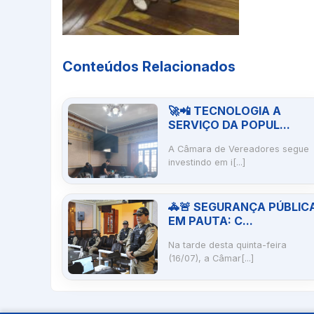
Conteúdos Relacionados
🚀📲 TECNOLOGIA A
SERVIÇO DA POPUL...
A Câmara de Vereadores segue
investindo em i[...]
🚓🚨 SEGURANÇA PÚBLIC
EM PAUTA: C...
Na tarde desta quinta-feira
(16/07), a Câmar[...]