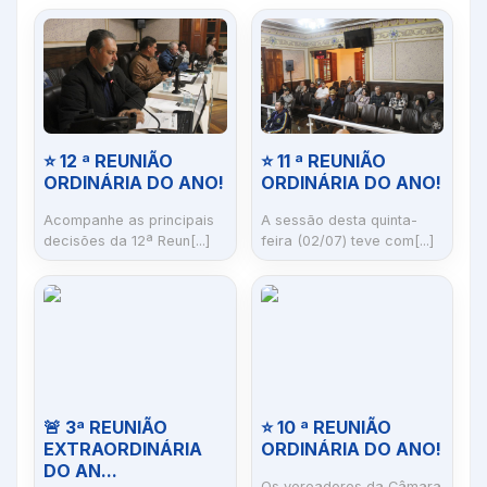
⭐ 12 ª REUNIÃO
⭐ 11 ª REUNIÃO
ORDINÁRIA DO ANO!
ORDINÁRIA DO ANO!
Acompanhe as principais
A sessão desta quinta-
decisões da 12ª Reun[...]
feira (02/07) teve com[...]
🚨 3ª REUNIÃO
⭐ 10 ª REUNIÃO
EXTRAORDINÁRIA
ORDINÁRIA DO ANO!
DO AN...
Os vereadores da Câmara