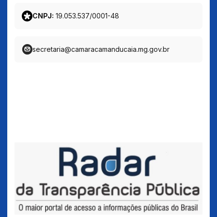
CNPJ:
19.053.537/0001-48
secretaria@camaracamanducaia.mg.gov.br