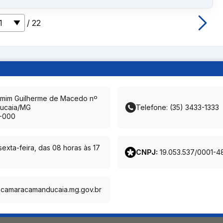
/ 22
amim Guilherme de Macedo nº
ucaia/MG
Telefone: (35) 3433-1333
-000
exta-feira, das 08 horas às 17
CNPJ:
19.053.537/0001-4
@camaracamanducaia.mg.gov.br