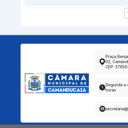
Praça Benj
02, Camand
CEP: 37650
Segunda a s
horas
secretaria