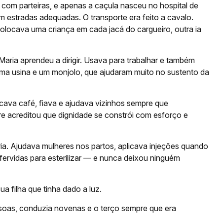
com parteiras, e apenas a caçula nasceu no hospital de
estradas adequadas. O transporte era feito a cavalo.
colocava uma criança em cada jacá do cargueiro, outra ia
aria aprendeu a dirigir. Usava para trabalhar e também
uma usina e um monjolo, que ajudaram muito no sustento da
ecava café, fiava e ajudava vizinhos sempre que
 acreditou que dignidade se constrói com esforço e
ia. Ajudava mulheres nos partos, aplicava injeções quando
ervidas para esterilizar — e nunca deixou ninguém
ua filha que tinha dado a luz.
soas, conduzia novenas e o terço sempre que era