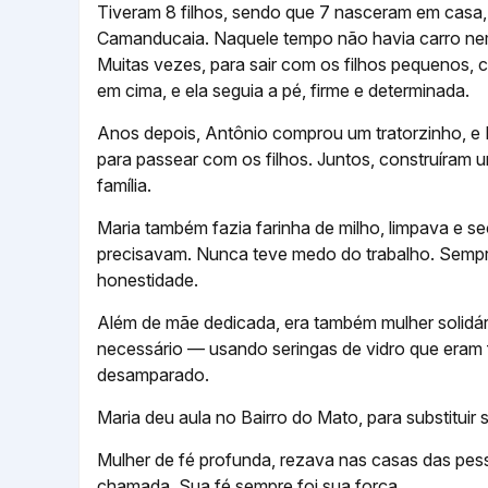
Tiveram 8 filhos, sendo que 7 nasceram em casa, 
Camanducaia. Naquele tempo não havia carro nem 
Muitas vezes, para sair com os filhos pequenos, 
em cima, e ela seguia a pé, firme e determinada.
Anos depois, Antônio comprou um tratorzinho, e M
para passear com os filhos. Juntos, construíram 
família.
Maria também fazia farinha de milho, limpava e s
precisavam. Nunca teve medo do trabalho. Sempre
honestidade.
Além de mãe dedicada, era também mulher solidár
necessário — usando seringas de vidro que eram f
desamparado.
Maria deu aula no Bairro do Mato, para substituir s
Mulher de fé profunda, rezava nas casas das pes
chamada. Sua fé sempre foi sua força.