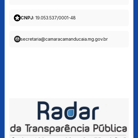
CNPJ:
19.053.537/0001-48
secretaria@camaracamanducaia.mg.gov.br