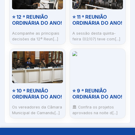
⭐ 12 ª REUNIÃO
⭐ 11 ª REUNIÃO
ORDINÁRIA DO ANO!
ORDINÁRIA DO ANO!
Acompanhe as principais
A sessão desta quinta-
decisões da 12ª Reun[...]
feira (02/07) teve com[...]
⭐ 10 ª REUNIÃO
⭐ 9 ª REUNIÃO
ORDINÁRIA DO ANO!
ORDINÁRIA DO ANO!
Os vereadores da Câmara
🏛️ Confira os projetos
Municipal de Camandu[...]
aprovados na noite d[...]