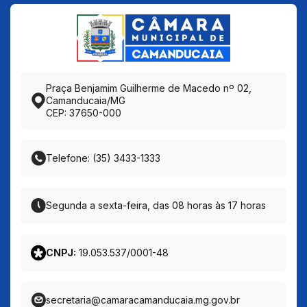
Praça Benjamim Guilherme de Macedo nº 02,
Camanducaia/MG
CEP: 37650-000
Telefone: (35) 3433-1333
Segunda a sexta-feira, das 08 horas às 17 horas
CNPJ:
19.053.537/0001-48
secretaria@camaracamanducaia.mg.gov.br