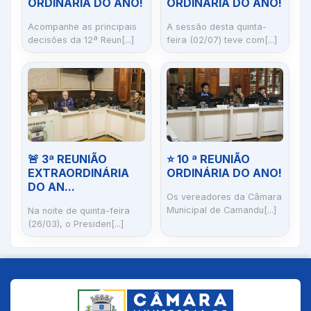
ORDINÁRIA DO ANO!
ORDINÁRIA DO ANO!
Acompanhe as principais
A sessão desta quinta-
decisões da 12ª Reun[...]
feira (02/07) teve com[...]
🚨 3ª REUNIÃO
⭐ 10 ª REUNIÃO
EXTRAORDINÁRIA
ORDINÁRIA DO ANO!
DO AN...
Os vereadores da Câmara
Municipal de Camandu[...]
Na noite de quinta-feira
(26/03), o Presiden[...]