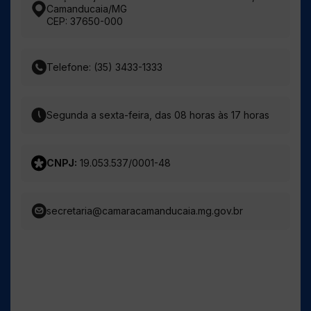
Camanducaia/MG
CEP: 37650-000
Telefone: (35) 3433-1333
Segunda a sexta-feira, das 08 horas às 17 horas
CNPJ:
19.053.537/0001-48
secretaria@camaracamanducaia.mg.gov.br