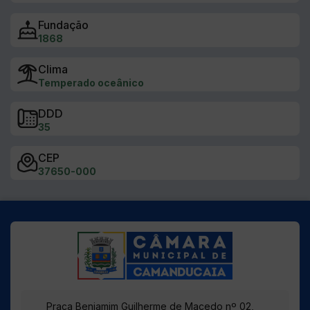
DDD
35
CEP
37650-000
Praça Benjamim Guilherme de Macedo nº 02,