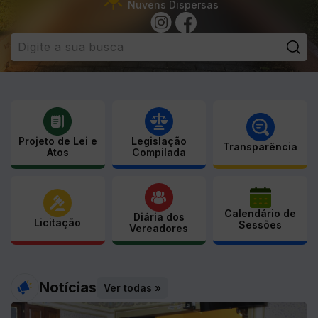
Nuvens Dispersas
Pe
Projeto de Lei e
Legislação
Transparência
Atos
Compilada
Calendário de
Diária dos
Licitação
Sessões
Vereadores
Notícias
Ver todas »