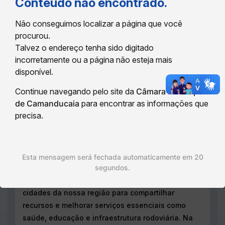
⭐ 12 ª REUNIÃO ORDINÁRIA DO ANO!
Conteúdo não encontrado.
Não conseguimos localizar a página que você
DESTAQUES DA SESSÃO:
procurou.
Talvez o endereço tenha sido digitado
Acompanhe as principais decisões da 12ª Reunião
incorretamente ou a página não esteja mais
Ordinária da Câmara Municipal, realizada na
disponível.
última quinta-feira (16/07). O grande destaque da
noite foi a aprovação do projeto que consolida o
Continue navegando pelo site da
Câmara Municipal
protocolo do CISMANTI, o Consórcio
de Camanducaia
para encontrar as informações que
Intermunicipal do Sul da Mantiqueira, que une
precisa.
cidades da nossa região para compartilhar
recursos e melhorar serviços essenciais como
saúde, educação e infraestrutura rodoviária. Na
Esta mensagem será fechada automaticamente em 20
mesma sessão, os vereadores também aprovaram
segundos.
a abertura de crédito adicional suplementar e a
alteração do nome de uma via em Monte Verde.
VEJA AGORA!